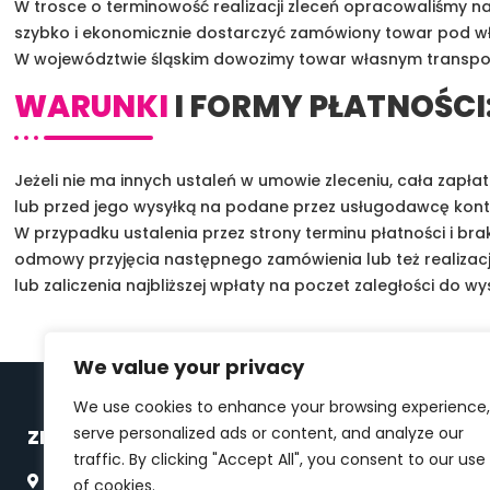
W trosce o terminowość realizacji zleceń opracowaliśmy na
szybko i ekonomicznie dostarczyć zamówiony towar pod wł
W województwie śląskim dowozimy towar własnym transpor
WARUNKI
I FORMY PŁATNOŚCI
Jeżeli nie ma innych ustaleń w umowie zleceniu, cała zapł
lub przed jego wysyłką na podane przez usługodawcę kon
W przypadku ustalenia przez strony terminu płatności i b
odmowy przyjęcia następnego zamówienia lub też realizac
lub zaliczenia najbliższej wpłaty na poczet zaległości do wy
We value your privacy
We use cookies to enhance your browsing experience,
serve personalized ads or content, and analyze our
ZNAJDŹ NAS
traffic. By clicking "Accept All", you consent to our use
41-200 Sosnowiec, Klimontowska 7
of cookies.