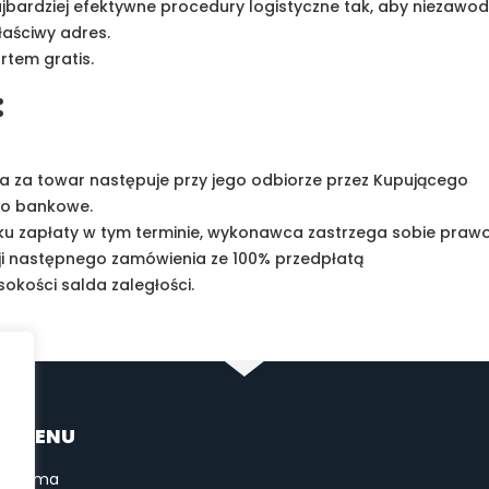
jbardziej efektywne procedury logistyczne tak, aby niezawod
aściwy adres.
tem gratis.
:
ata za towar następuje przy jego odbiorze przez Kupującego
to bankowe.
raku zapłaty w tym terminie, wykonawca zastrzega sobie praw
ji następnego zamówienia ze 100% przedpłatą
sokości salda zaległości.
MENU
Firma